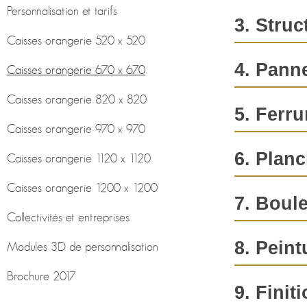
Personnalisation et tarifs
Article livré: mo
3. Struc
Taille 2
Dimension extérieu
Caisses orangerie 520 x 520
Délai de livrai
Dimension intérieur
4. Pann
Caisses orangerie 670 x 670
Essence
Fabrication : 1
IPE
Caisses orangerie 820 x 820
Origine de fabr
5. Ferr
Essence
Robinier (Acacia)
Caisses orangerie 970 x 970
Disponibilité : 
Les ferrures s
6. Plan
Caisses orangerie 1120 x 1120
Prix de vente H
métallisé dans 
demandée (nous 
Caisses orangerie 1200 x 1200
Le plancher sur
Inoxydable, d'
7. Boul
par un partenai
région spéciali
Collectivités et entreprises
Nos boules sont
Inoxydable, d'u
8. Pein
Modules 3D de personnalisation
Nos boules sont
Brochure 2017
Pour la structu
9. Finit
composant de la