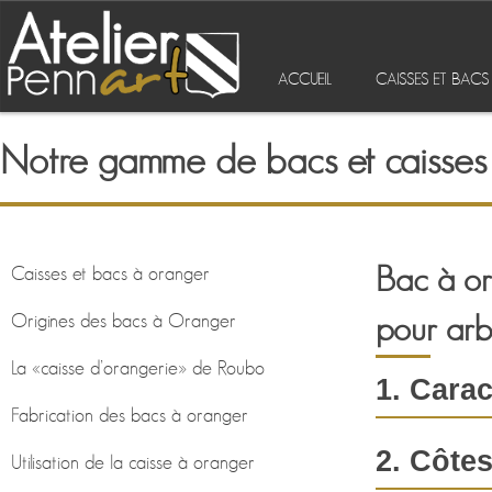
ACCUEIL
CAISSES ET BAC
Notre gamme de bacs et caisses
Bac à or
Caisses et bacs à oranger
pour arbr
Origines des bacs à Oranger
La «caisse d’orangerie» de Roubo
1. Carac
Fabrication des bacs à oranger
Produit d’except
2. Côte
Utilisation de la caisse à oranger
aucune visserie